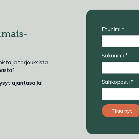
Etunimi *
hmais-
Sukunimi *
sta ja tarjouksista
lmasta?
Sähköposti *
syt ajantasalla!
Tilaa nyt