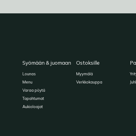
Syömään & juomaan
Ostoksille
Pa
Lounas
Myymälä
Yri
Menu
Verkkokauppa
Juh
Varaa pöytä
Tapahtumat
Aukioloajat