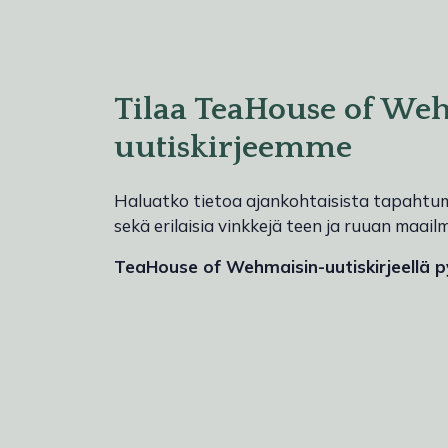
Tilaa TeaHouse of We
uutiskirjeemme
Haluatko tietoa ajankohtaisista tapahtumi
sekä erilaisia vinkkejä teen ja ruuan maai
TeaHouse of Wehmaisin-uutiskirjeellä py