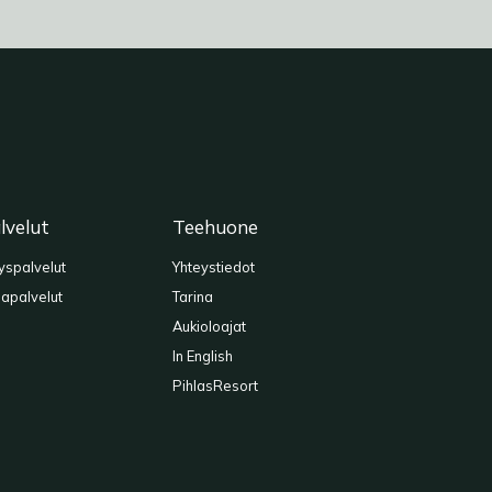
lvelut
Teehuone
tyspalvelut
Yhteystiedot
lapalvelut
Tarina
Aukioloajat
In English
PihlasResort