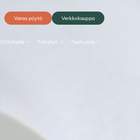
Varaa pöytä
Verkkokauppa
Ostoksille
Palvelut
Teehuone