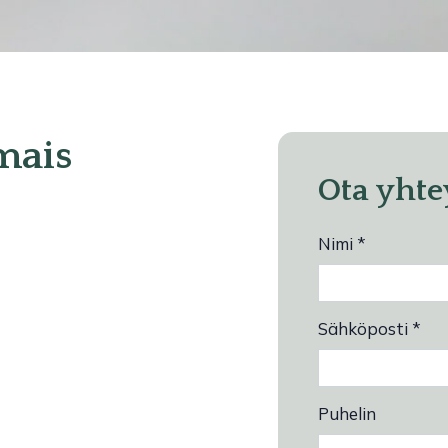
mais
Ota yhte
Nimi *
Sähköposti *
Puhelin